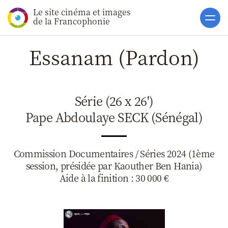
Le site cinéma et images
Accueil
de la Francophonie
Actualités
Essanam (Pardon)
Soutiens
Catalogue
Série (26 x 26')
Clap ACP
Pape Abdoulaye SECK (Sénégal)
Boites à Ou
Accès pro
Commission Documentaires / Séries 2024 (1ème
session, présidée par Kaouther Ben Hania)
Aide à la finition : 30 000 €