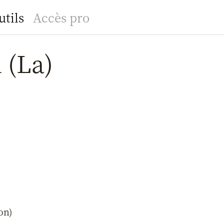
utils
Accès pro
 (La)
on)