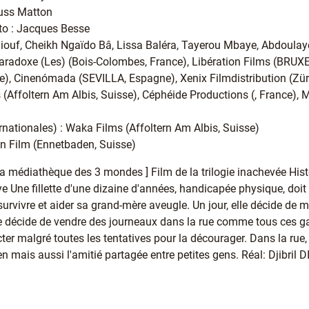
uss Matton
oto : Jacques Besse
Diouf, Cheikh Ngaïdo Bâ, Lissa Baléra, Tayerou Mbaye, Abdoula
 Paradoxe (Les) (Bois-Colombes, France), Libération Films (BRUX
e), Cinenómada (SEVILLA, Espagne), Xenix Filmdistribution (Zür
 (Affoltern Am Albis, Suisse), Céphéide Productions (, France)
ernationales) : Waka Films (Affoltern Am Albis, Suisse)
n Film (Ennetbaden, Suisse)
a médiathèque des 3 mondes ] Film de la trilogie inachevée Hist
 Une fillette d'une dizaine d'années, handicapée physique, doit 
survivre et aider sa grand-mère aveugle. Un jour, elle décide de m
lle décide de vendre des journeaux dans la rue comme tous ces g
ecter malgré toutes les tentatives pour la décourager. Dans la rue
ien mais aussi l'amitié partagée entre petites gens. Réal: Djibril