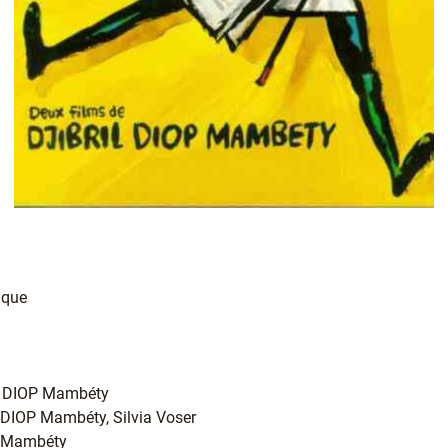
ique
ril DIOP Mambéty
il DIOP Mambéty, Silvia Voser
OP Mambéty