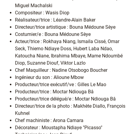
Miguel Machalski
Compositeur : Wasis Diop
Réalisateur/trice : Léandre-Alain Baker
Directeur/trice artistique : Bouna Médoune Sèye
Costumier/e : Bouna Médoune Sèye
Acteur/trice : Rokhaya Niang, Ismaila Cissé, Omar
Seck, Thierno Ndiaye Doss, Hubert Laba Ndao,
Katoucha Niane, Ibrahima Mbaye, Mame Ndoumbé
Diop, Suzanne Diouf, Viktor Lazlo
Chef Maquilleur : Nadine Otsobogo Boucher
Ingénieur du son : Alioune Mbow
Producteur/trice exécutif/ve : Gilles Le Mao
Producteur/trice : Moctar Ndiouga Bâ
Producteur/trice délégué/e : Moctar Ndiouga Bâ
Directeur/trice de la photo : Makhète Diallo, François
Kuhnel
Chef machiniste : Arona Camara
Décorateur : Moustapha Ndiaye "Picasso"