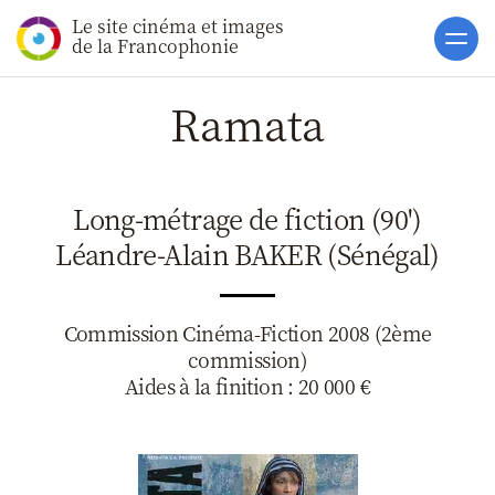
Le site cinéma et images
Accueil
de la Francophonie
Actualités
Ramata
Soutiens
Catalogue
Long-métrage de fiction (90')
Clap ACP
Léandre-Alain BAKER (Sénégal)
Boites à Ou
Accès pro
Commission Cinéma-Fiction 2008 (2ème
commission)
Aides à la finition : 20 000 €