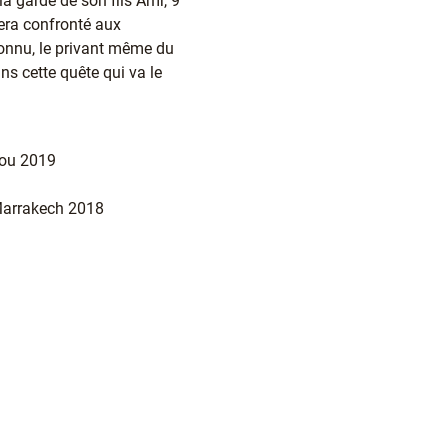
la garde de son fils Amr, 9
sera confronté aux
 connu, le privant même du
ns cette quête qui va le
gou 2019
 Marrakech 2018