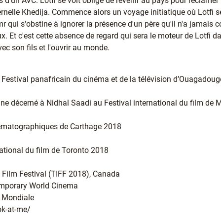
s d'un AVC. Lotfi se voit obligé de revenir au pays pour réclamer 
ternelle Khedija. Commence alors un voyage initiatique où Lotfi 
r qui s'obstine à ignorer la présence d'un père qu'il n'a jamais
. Et c'est cette absence de regard qui sera le moteur de Lotfi da
ec son fils et l'ouvrir au monde.
u Festival panafricain du cinéma et de la télévision d’Ouagadou
line décerné à Nidhal Saadi au Festival international du film de
nématographiques de Carthage 2018
national du film de Toronto 2018
l Film Festival (TIFF 2018), Canada
ntemporary World Cinema
e Mondiale
ook-at-me/