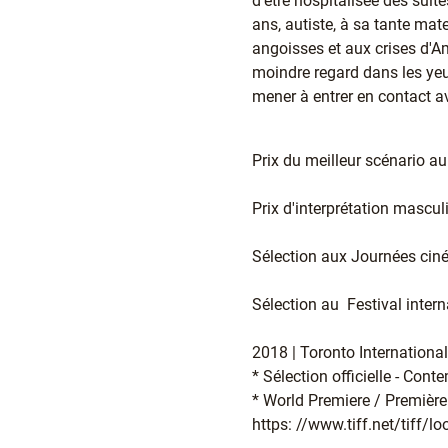
d'être hospitalisée des suite
ans, autiste, à sa tante ma
angoisses et aux crises d'Am
moindre regard dans les yeux
mener à entrer en contact av
Prix du meilleur scénario a
Prix d'interprétation mascu
Sélection aux Journées ci
Sélection au Festival inter
2018 | Toronto Internationa
* Sélection officielle - Co
* World Premiere / Premièr
https: //www.tiff.net/tiff/l