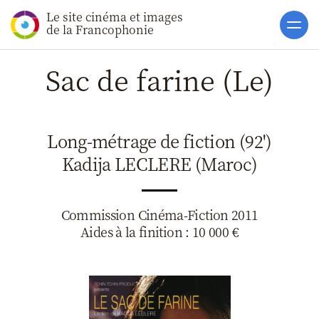
Le site cinéma et images
Accueil
de la Francophonie
Actualités
Sac de farine (Le)
Soutiens
Catalogue
Long-métrage de fiction (92')
Clap ACP
Kadija LECLERE (Maroc)
Boites à Ou
Accès pro
Commission Cinéma-Fiction 2011
Aides à la finition : 10 000 €