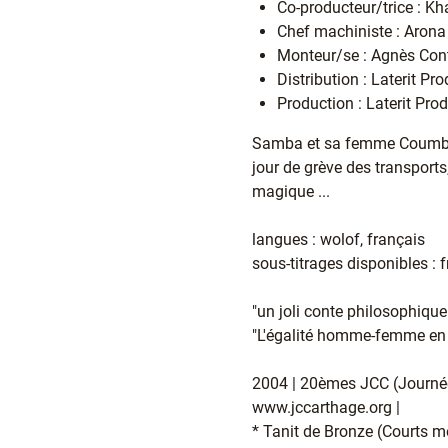
Co-producteur/trice : Kh
Chef machiniste : Aron
Monteur/se : Agnès Co
Distribution : Laterit Pr
Production : Laterit Pr
Samba et sa femme Coumba, av
jour de grève des trans­ports,
magi­que ...
langues : wolof, français
sous-titrages disponibles : 
"un joli conte philosophique
"L'égalité homme-femme en 
2004 | 20èmes JCC (Journée
www.jccarthage.org |
* Tanit de Bronze (Courts m