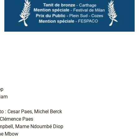
op
hiam
oto : Cesar Paes, Michel Berck
e-Clémence Paes
Campbell, Mame Ndoumbé Diop
une Mbow