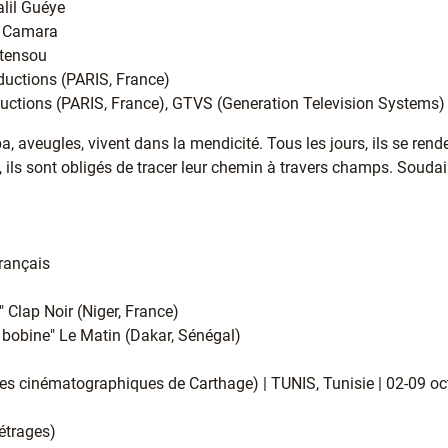
alil Guéye
a Camara
ntensou
oductions (PARIS, France)
oductions (PARIS, France), GTVS (Generation Television Systems
eu­gles, vivent dans la men­di­cité. Tous les jours, ils se ren­de
 ils sont obli­gés de tracer leur chemin à tra­vers champs. Soudain,
français
" Clap Noir (Niger, France)
bobine" Le Matin (Dakar, Sénégal)
s cinématographiques de Carthage) | TUNIS, Tunisie | 02-09 oc
étrages)