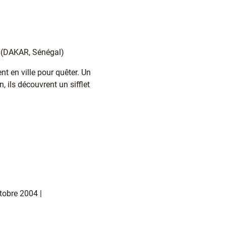
) (DAKAR, Sénégal)
nt en ville pour quêter. Un
 ils décou­vrent un sif­flet
tobre 2004 |