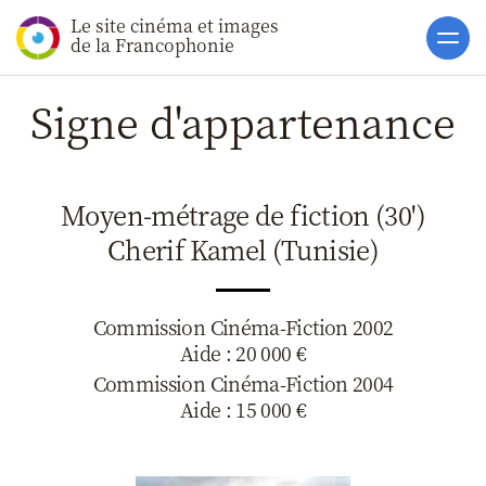
Le site cinéma et images
Accueil
de la Francophonie
Actualités
Signe d'appartenance
Soutiens
Catalogue
Moyen-métrage de fiction (30')
Clap ACP
Cherif Kamel (Tunisie)
Boites à Ou
Accès pro
Commission Cinéma-Fiction 2002
Aide : 20 000 €
Commission Cinéma-Fiction 2004
Aide : 15 000 €