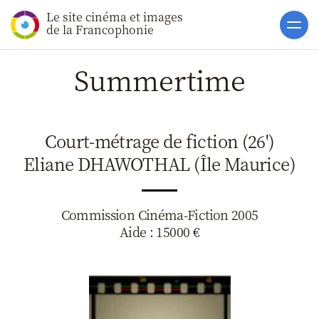
Le site cinéma et images
Accueil
de la Francophonie
Actualités
Summertime
Soutiens
Catalogue
Court-métrage de fiction (26')
Clap ACP
Eliane DHAWOTHAL (Île Maurice)
Boites à Ou
Accès pro
Commission Cinéma-Fiction 2005
Aide : 15000 €