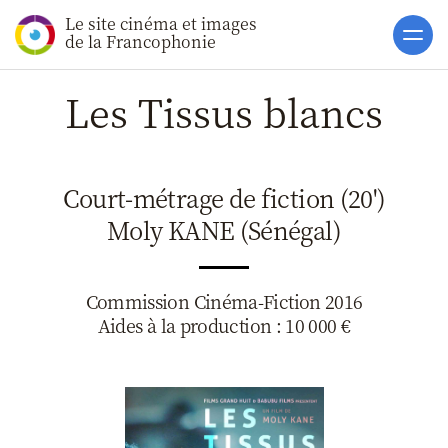
Le site cinéma et images
Accueil
de la Francophonie
Actualités
Les Tissus blancs
Soutiens
Catalogue
Court-métrage de fiction (20')
Clap ACP
Moly KANE (Sénégal)
Boites à Ou
Accès pro
Commission Cinéma-Fiction 2016
Aides à la production : 10 000 €