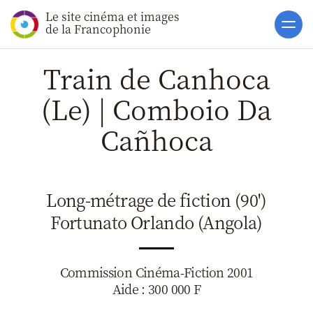
Le site cinéma et images
Accueil
de la Francophonie
Actualités
Train de Canhoca
Soutiens
(Le) | Comboio Da
Catalogue
Cañhoca
Clap ACP
Boites à Ou
Long-métrage de fiction (90')
Accès pro
Fortunato Orlando (Angola)
Commission Cinéma-Fiction 2001
Aide : 300 000 F