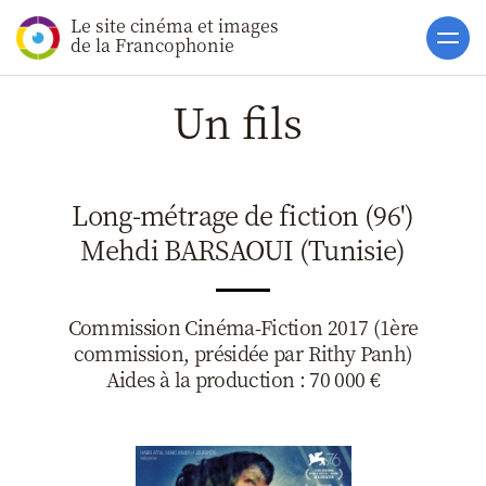
Le site cinéma et images
Accueil
de la Francophonie
Actualités
Un fils
Soutiens
Catalogue
Long-métrage de fiction (96')
Clap ACP
Mehdi BARSAOUI (Tunisie)
Boites à Ou
Accès pro
Commission Cinéma-Fiction 2017 (1ère
commission, présidée par Rithy Panh)
Aides à la production : 70 000 €