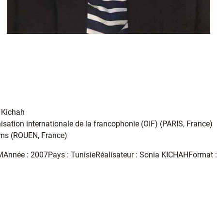
a Kichah
nisation internationale de la francophonie (OIF) (PARIS, France)
lms (ROUEN, France)
 MMAnnée : 2007Pays : TunisieRéalisateur : Sonia KICHAHFormat 