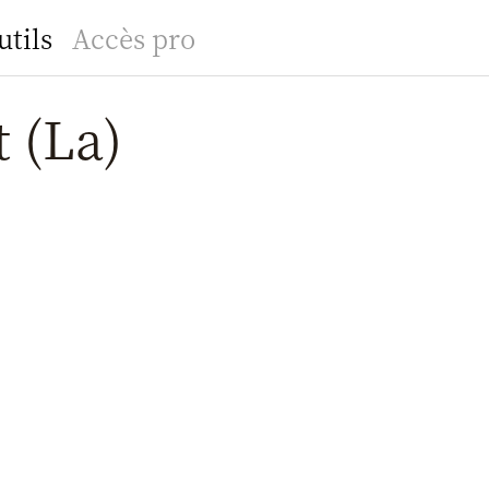
utils
Accès pro
t (La)