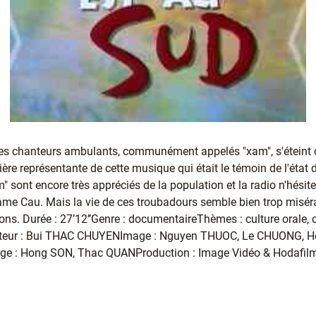
 des chanteurs ambulants, communément appelés "xam", s'étei
ière représentante de cette musique qui était le témoin de l'état 
" sont encore très appréciés de la population et la radio n'hési
me Cau. Mais la vie de ces troubadours semble bien trop miséra
ions. Durée : 27’12’’Genre : documentaireThèmes : culture orale
ateur : Bui THAC CHUYENImage : Nguyen THUOC, Le CHUONG, 
 : Hong SON, Thac QUANProduction : Image Vidéo & Hodafil