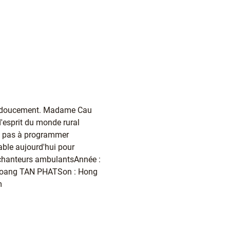
nt doucement. Madame Cau
d'esprit du monde rural
te pas à programmer
ble aujourd'hui pour
, chanteurs ambulantsAnnée :
Hoang TAN PHATSon : Hong
m