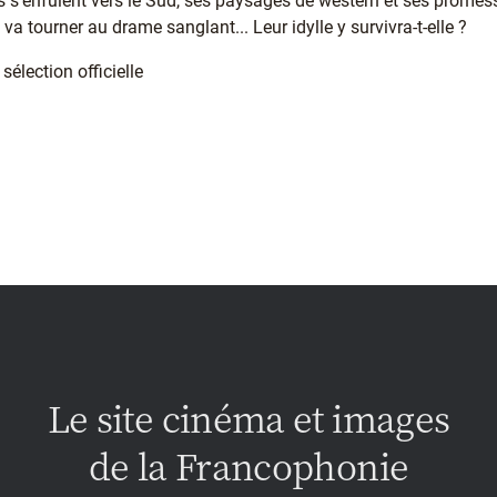
s s'enfuient vers le Sud, ses paysages de western et ses promesse
e va tourner au drame sanglant... Leur idylle y survivra-t-elle ?
élection officielle
Le site cinéma et images
de la Francophonie