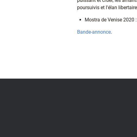
puissant et cruel, les amant
poursuivis et l'élan libertair
Mostra de Venise 2020 : s
Bande-annonce
.