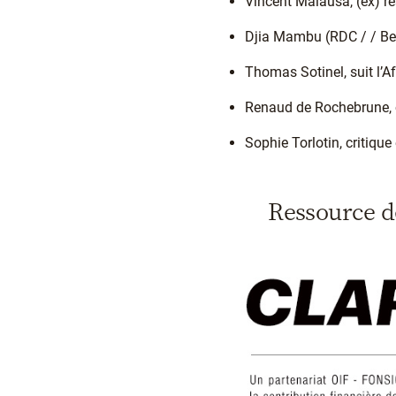
Vincent Malausa, (ex) r
Djia Mambu (RDC / / Be
Thomas Sotinel, suit l’
Renaud de Rochebrune, c
Sophie Torlotin, critique
Ressource 