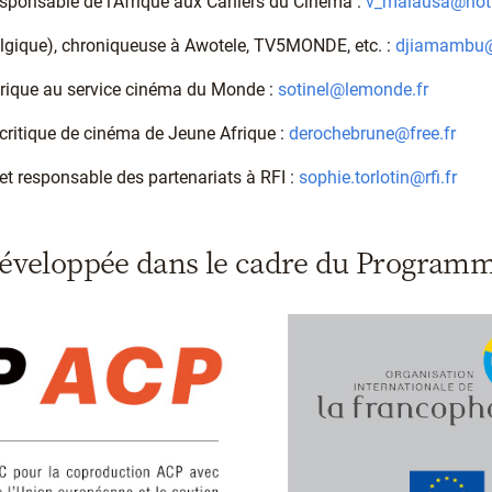
esponsable de l’Afrique aux Cahiers du Cinéma :
v_malausa@hot
lgique), chroniqueuse à Awotele, TV5MONDE, etc. :
djiamambu@
Afrique au service cinéma du Monde :
sotinel@lemonde.fr
ritique de cinéma de Jeune Afrique :
derochebrune@free.fr
 et responsable des partenariats à RFI :
sophie.torlotin@rfi.fr
développée dans le cadre du Program