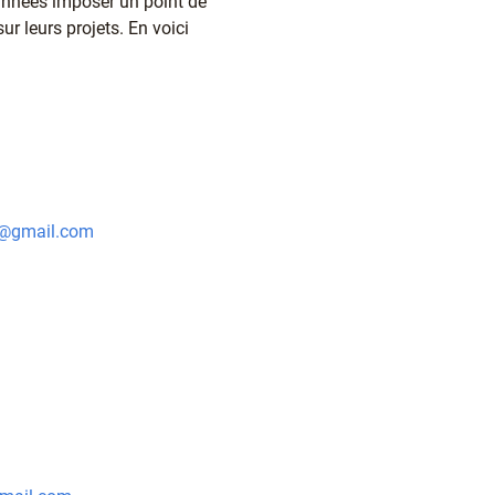
 années imposer un point de
ur leurs projets. En voici
ao@gmail.com