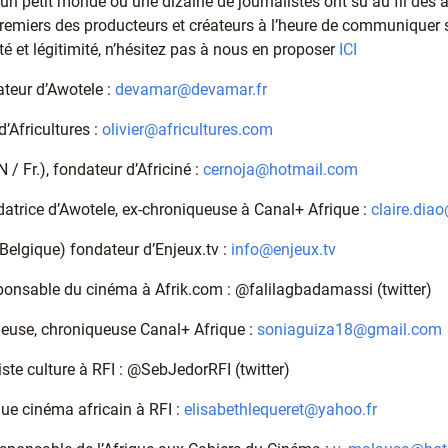
n petit monde où une dizaine de journalistes ont su au fil des
s premiers des producteurs et créateurs à l’heure de communiquer s
ité et légitimité, n’hésitez pas à nous en proposer
ICI
teur d’Awotele :
devamar@devamar.fr
d’Africultures :
olivier@africultures.com
/ Fr.), fondateur d’Africiné :
cernoja@hotmail.com
ndatrice d’Awotele, ex-chroniqueuse à Canal+ Afrique :
claire.di
Belgique) fondateur d’Enjeux.tv :
info@enjeux.tv
ponsable du cinéma à Afrik.com : @falilagbadamassi (twitter)
ueuse, chroniqueuse Canal+ Afrique :
soniaguiza18@gmail.com
iste culture à RFI : @SebJedorRFI (twitter)
que cinéma africain à RFI :
elisabethlequeret@yahoo.fr