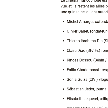
Le cinéma francophone est u
vue, et ils restent les allié
une quinzaine, alliant autor
Michel Amarger, cofonda
Olivier Barlet, fondateur 
Thierno Ibrahima Dia (SN 
Claire Diao (BF/ Fr.) fo
Kinoss Dossou (Bénin / 
Falila Gbadamassi : res
Sonia Guiza (CIV ) vlog
Sébastien Jedor, journal
Elisabeth Lequeret, criti