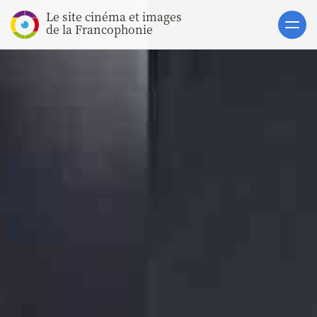
Le site cinéma et images
Accueil
de la Francophonie
Actualités
Toutes les actualités
Gros Plans
La vie des films
La vie du secteur
Soutiens
Catalogue
Clap ACP
Boites à Ou
Accès pro