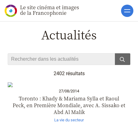
Le site cinéma et images
Accueil
de la Francophonie
Actualités
Actualités
Toutes les actualités
Gros Plans
La vie des films
La vie du secteur
2402 résultats
Soutiens
Catalogue
27/08/2014
Toronto : Khady & Mariama Sylla et Raoul
Clap ACP
Peck, en Première Mondiale, avec A. Sissako et
Abd Al Malik
Boites à Ou
La vie du secteur
Accès pro