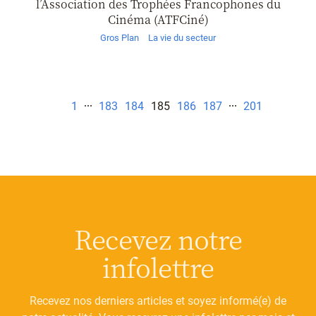
l’Association des Trophées Francophones du
Cinéma (ATFCiné)
Gros Plan
La vie du secteur
1
183
184
185
186
187
201
Recevez notre
infolettre
Recevez nos derniers articles et soyez informé(e) de