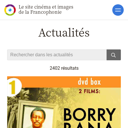
Le site cinéma et images
Accueil
de la Francophonie
Actualités
Actualités
Toutes les actualités
Gros Plans
La vie des films
La vie du secteur
2402 résultats
Soutiens
Catalogue
Clap ACP
Boites à Ou
Accès pro