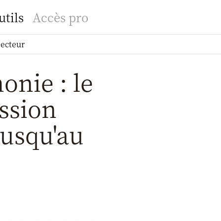
utils
Accès pro
secteur
onie : le
ssion
jusqu'au