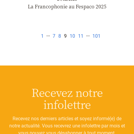
La Francophonie au Fespaco 2025
1
7
8
9
10
11
101
Recevez notre
infolettre
Recevez nos derniers articles et soyez informé(e) de
notre actualité. Vous recevrez une infolettre par mois et
vous pouvez vous désabonner à tout moment.