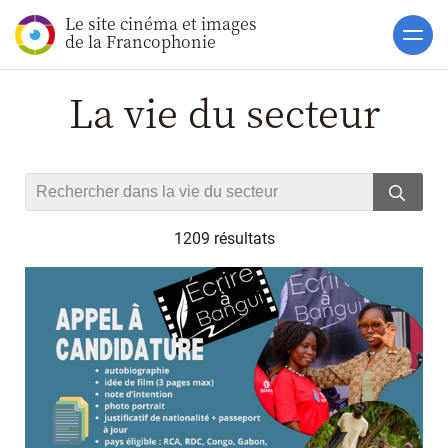
Le site cinéma et images
Accueil
de la Francophonie
Actualités
La vie du secteur
Toutes les actualités
Gros Plans
La vie des films
La vie du secteur
1209 résultats
Soutiens
Catalogue
Clap ACP
Boites à Ou
Accès pro